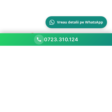
Vreau detalii pe WhatsApp
0723.310.124
Scopul nostru este să performăm mai bine decât
piața existentă, prezentând oportunitățile
comerciale
Meniu