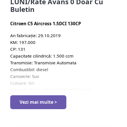
LUNI/Rate Avans 0 Doar Cu
Buletin
Citroen C5 Aircross 1.5DCI 130CP
An fabricație: 29.10.2019
KM: 197.000
CP: 131
Capacitate cilindrică: 1.500 ccm
Transmisie: Transmisie Automata
Combustibil: diesel
Caroserie: Suv
Culoare: Gri
Tapițerie: Piele + Material Textil(Original)
Numărul de uși: 5
Vezi mai multe >
Tractiune: Fata
– Padele pentru Schimbarea Treptelor de Viteza
– Mod SPORT/COMFORT
– Pilot Automat