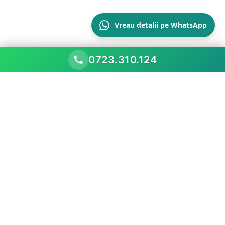
Vreau detalii pe WhatsApp
0723.310.124
Scopul nostru este să performăm mai bine decât
piața existentă, prezentând oportunitățile
comerciale
Meniu
Acasă