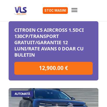
STOC MASINI
CITROEN C5 AIRCROSS 1.5DCI
130CP/TRANSPORT
GRATUIT/GARANTIE 12
LUNI/RATE AVANS 0 DOAR CU
BULETIN
12,900.00
€