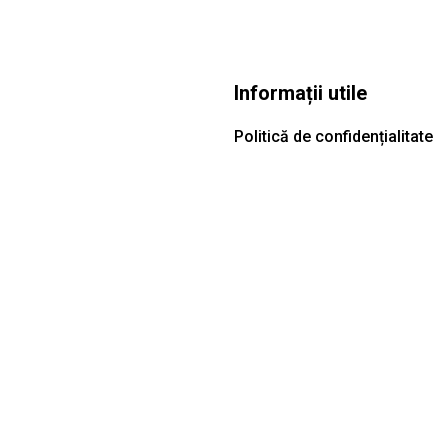
Informații utile
Politică de confidențialitate
i
Politică de utilizare a cookie-
ini
Termeni și condiții
ANPC
SOL