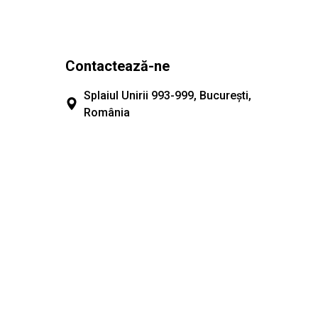
Contactează-ne
Splaiul Unirii 993-999, București,
România
urilor
office@rate-masini.ro
0723 310 124