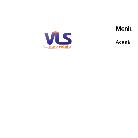
Meniu
Acasă
Despre no
Scopul nostru este să performăm
Listă maș
mai bine decât piața existentă,
prezentând oportunitățile
Contact
comerciale