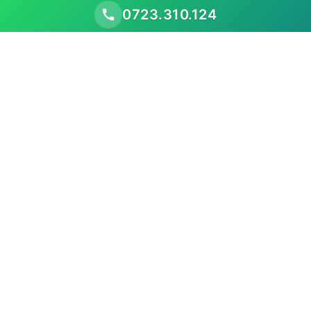
0723.310.124
Scopul nostru este să performăm mai bine decât
piața existentă, prezentând oportunitățile
comerciale
Meniu
Acasă
Despre noi
Listă mașini