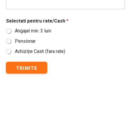
m
e
l
Selectati pentru rate/Cash
*
e
s
Angajat min. 3 luni
i
p
Pensionar
e
n
Achiziție Cash (fara rate)
t
r
u
TRIMITE