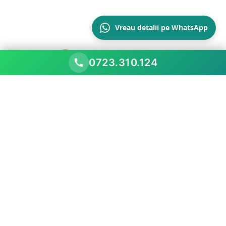
Vreau detalii pe WhatsApp
0723.310.124
Scopul nostru este să performăm mai bine decât
piața existentă, prezentând oportunitățile
comerciale
Meniu
Acasă