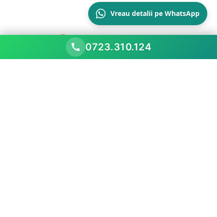
Vreau detalii pe WhatsApp
0723.310.124
Scopul nostru este să performăm mai bine decât
piața existentă, prezentând oportunitățile
comerciale
Meniu
Acasă