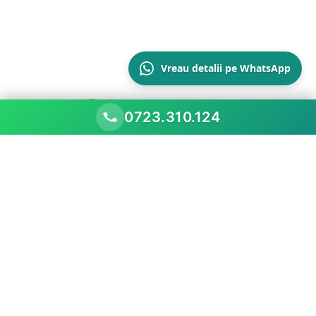
Vreau detalii pe WhatsApp
0723.310.124
Scopul nostru este să performăm mai bine decât
piața existentă, prezentând oportunitățile
comerciale
Meniu