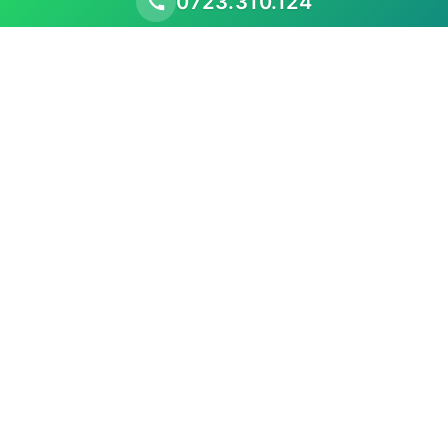
0723.310.124
Scopul nostru este să performăm mai bine decât
piața existentă, prezentând oportunitățile
comerciale
Meniu
Acasă
Despre noi
Listă mașini