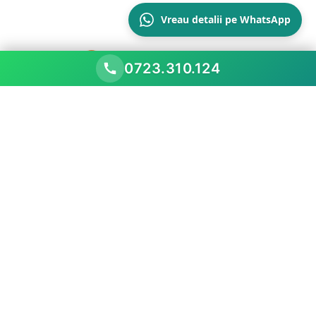
Vreau detalii pe WhatsApp
0723.310.124
Scopul nostru este să performăm mai bine decât
piața existentă, prezentând oportunitățile
comerciale
Meniu
Acasă